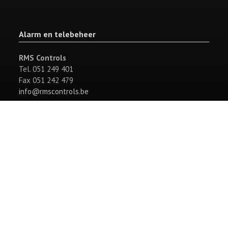
Alarm en telebeheer
RMS Controls
Tel. 051 249 401
Fax 051 242 479
info@rmscontrols.be
Newsletter
E-
mail
*
Verzenden