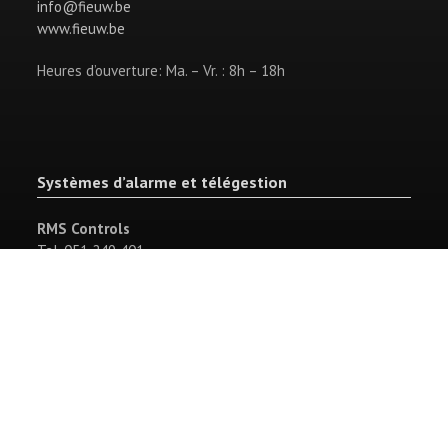
info@fieuw.be
www.fieuw.be
Heures d’ouverture: Ma. – Vr. : 8h – 18h
Systèmes d’alarme et télégestion
RMS Controls
Tel. 051 249 401
Fax 051 242 479
info@rmscontrols.be
Newsletter