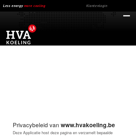
Skip
Less energy
more cooling
Klantenlogin
to
content
Ope
Clos
mob
mob
men
men
Privacybeleid van
www.hvakoeling.be
Deze Applicatie host deze pagina en verzamelt bepaalde