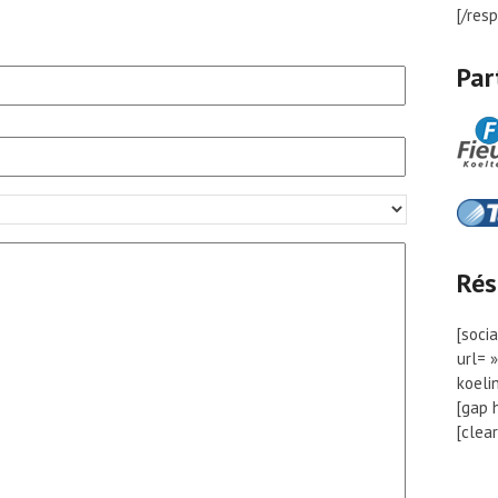
[/res
Par
Rés
[socia
url= 
koelin
[gap 
[clear