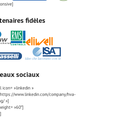
ponsive]
tenaires fidèles
eaux sociaux
l icon= »linkedin »
»https://www.linkedin.com/company/hva-
g/ »]
height= »60″]
]