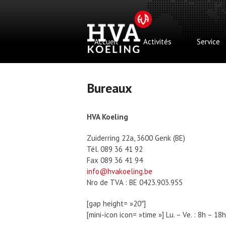
Skip
to
content
Accueil
Activités
Service
Bureaux
HVA Koeling
Zuiderring 22a, 3600 Genk (BE)
Tél. 089 36 41 92
Fax 089 36 41 94
info@hvakoeling.be
Nro de TVA : BE 0423.903.955
[gap height= »20″]
[mini-icon icon= »time »] Lu. – Ve. : 8h – 18h