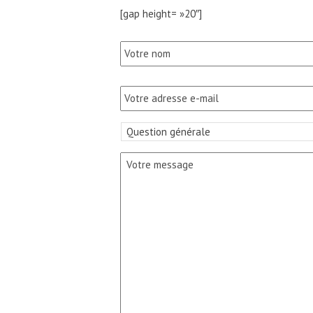
[gap height= »20″]
Naam
*
E-
mail
adres
Uw
bericht