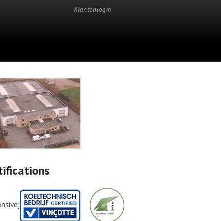
Klantenlogin
tifications
onsive]