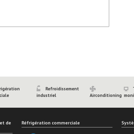
rigération
Refroidissement
iale
industriel
Airconditioning
moni
 et de
Réfrigération commerciale
Systè