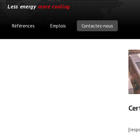
Less energy
more cooling
Références
Emplois
Contactez-nous
Cer
[resp