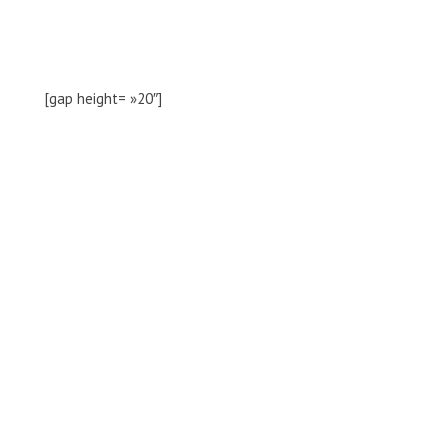
[gap height= »20″]
Zoom sur nos dernières
références